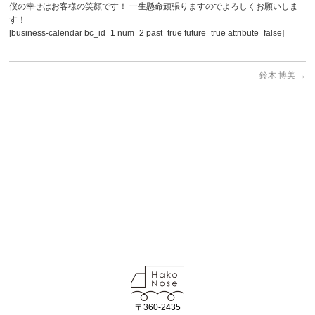
僕の幸せはお客様の笑顔です！ 一生懸命頑張りますのでよろしくお願いしま
す！
[business-calendar bc_id=1 num=2 past=true future=true attribute=false]
鈴木 博美
→
〒360-2435